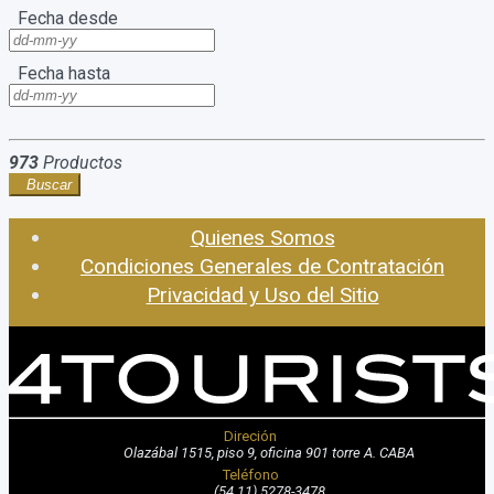
Fecha desde
Fecha hasta
973
Productos
Buscar
Quienes Somos
Condiciones Generales de Contratación
Privacidad y Uso del Sitio
Direción
Olazábal 1515, piso 9, oficina 901 torre A. CABA
Teléfono
(54 11) 5278-3478