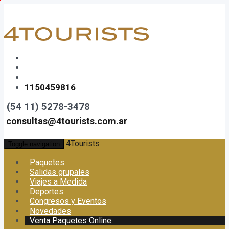
X
1150459816
(54 11) 5278-3478
consultas@4tourists.com.ar
4Tourists
Toggle navigation
Paquetes
Salidas grupales
Viajes a Medida
Deportes
Congresos y Eventos
Novedades
Venta Paquetes Online