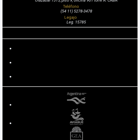
Olazábal 1515, piso 9, oficina 901 torre A. CABA
Teléfono
(54 11) 5278-3478
Legajo
Leg. 15785