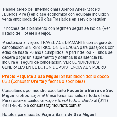
·Pasaje aéreo de Internacional (Buenos Aires/
Maceió
/Buenos Aires) en clase economica con equipaje incluido y
venta anticipada de 28 días·Traslados en servicio regular
·7 noches de alojamiento con régimen según se indica. (Ver
listado de
Hoteles abajo
).
·Asistencia al viajero TRAVEL ACE DIAMANTE con seguro de
cancelación SIN RESTRICCION DE CAUSA para pasajeros con
edad de hasta 70 años cumplidos. A partir de los 71 años se
deberá pagar un suplemento y además la asistencia NO
incluirá el seguro de cancelación. VER CONDICIONES
GENERALES EN EL BOTON DE ASISTENCIA AL VIAJERO.
Precio Paquete a Sao Miguel
en habitación doble desde
USD (Consultar
Oferta
y fechas disponibles).
Consultanos por nuestro excelente
Paquete a Barra de São
Miguel
u otros
viajes al Brasil
tenemos salidas todo el año.
Para reservar cualquier
viaje a Brasil todo incluido
al (011)
4811-8645 o a
consultas@4tourists.com.ar
Hoteles para nuestro
Viaje a Barra de São Miguel