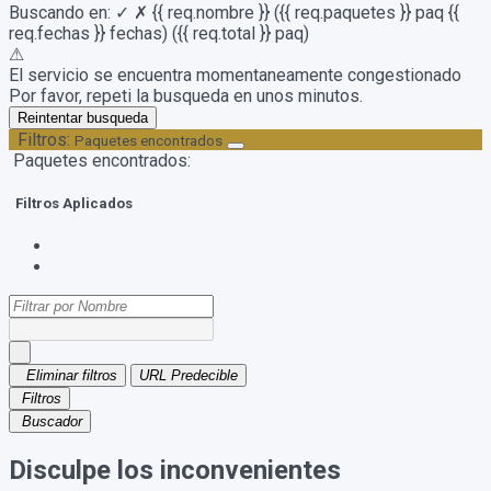
Buscando en:
✓
✗
{{ req.nombre }}
({{ req.paquetes }} paq {{
req.fechas }} fechas)
({{ req.total }} paq)
⚠
El servicio se encuentra momentaneamente congestionado
Por favor, repeti la busqueda en unos minutos.
Reintentar busqueda
Filtros:
Paquetes encontrados
Paquetes encontrados:
Filtros Aplicados
Eliminar filtros
URL Predecible
Filtros
Buscador
Disculpe los inconvenientes