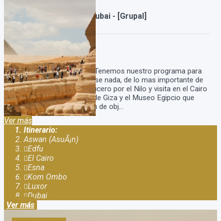
Egipto milenario con Dubai - [Grupal]
Duración:
15
Días
13
Noches
Viaje a Egipto con Dubai Tenemos nuestro programa para
viajar a egipto y no perderse nada, de lo mas importante de
Egipto y Dubai! Incluye crucero por el Nilo y visita en el Cairo
con Tour a las piramides de Giza y el Museo Egipcio que
guarda la mayor colección de obj...
Ver más
Itinerario:
Aswan (AsuÃ¡n)
Edfu
El Cairo
Esna
Kom Ombo
Luxor
Dubai
Ver más