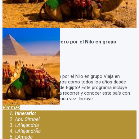
Viaje a Egipto con crucero por el Nilo en grupo
Duración:
15
Días
13
Noches
Viaje a Egipto con crucero por el Nilo en grupo Viaja en
Grupo a Egipto con nosotros como todos los años desde
2012 y descubrí lo mejor de Egipto! Este programa incluye
todo lo que necesitas para recorrer y conocer este país con
el que todos soñamos alguna vez. Incluye...
Ver más
Itinerario:
Abu Simbel
Alejandría
AlejandrÃ­a
Amada