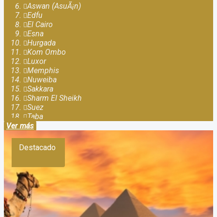
Aswan (AsuÃ¡n)
Edfu
El Cairo
Esna
Hurgada
Kom Ombo
Luxor
Memphis
Nuweiba
Sakkara
Sharm El Sheikh
Suez
Taba
Ver más
Destacado