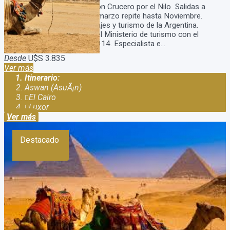
Paquete Dubai y Egipto con Crucero por el Nilo Salidas a
Egipto en enero, febrero, marzo repite hasta Noviembre.
Somos una agencia de viajes y turismo de la Argentina.
Estamos habilitados por el Ministerio de turismo con el
legajo: 15.785 disp. 86/2014. Especialista e...
Desde
U$S 3.835
Ver más
Itinerario:
Aswan (AsuÃ¡n)
El Cairo
Luxor
Ver más
Destacado