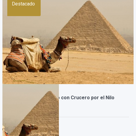
Destacado
Paquete Dubai y Egipto con Crucero por el Nilo
[Grupal]
Duración:
14
Días
12
Noches