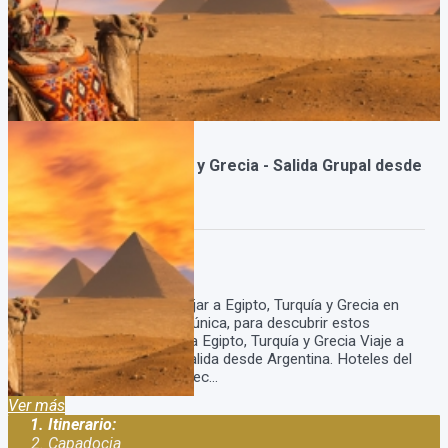
Viaje a Egipto TurquÃ­a y Grecia - Salida Grupal desde
Argentina
Duración:
18
Días
16
Noches
Viaje a Egipto, Turquía Viajar a Egipto, Turquía y Grecia en
grupo es una experiencia única, para descubrir estos
destinos increíbles! Viaje a Egipto, Turquía y Grecia Viaje a
Egipto, Turquía y Grecia salida desde Argentina. Hoteles del
tour a Egipto, Turquía y Grec...
Ver más
Itinerario:
Capadocia