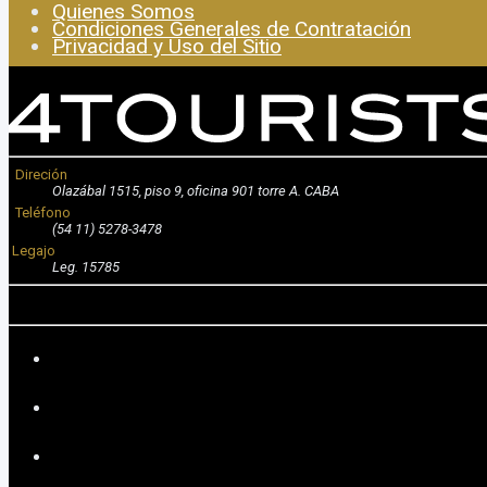
Quienes Somos
Condiciones Generales de Contratación
Privacidad y Uso del Sitio
Direción
Olazábal 1515, piso 9, oficina 901 torre A. CABA
Teléfono
(54 11) 5278-3478
Legajo
Leg. 15785