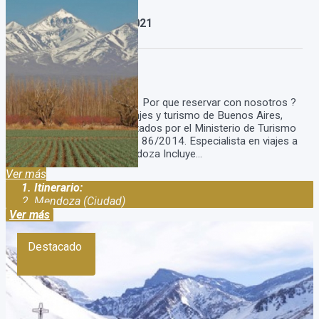
Paquete a Mendoza 2021
Duración:
4
Días
3
Noches
Paquete a Mendoza 2021 Por que reservar con nosotros ?
Somos una agencia de viajes y turismo de Buenos Aires,
Argentina. Estamos habilitados por el Ministerio de Turismo
con el legajo: 15.785 disp. 86/2014. Especialista en viajes a
Mendoza. Paquete a Mendoza Incluye...
Ver más
Itinerario:
Mendoza (Ciudad)
Ver más
Destacado