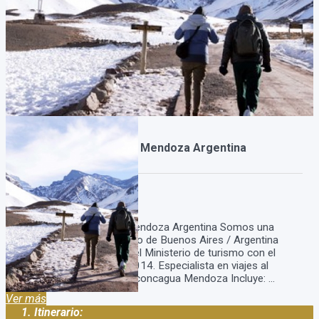
Paquete al Aconcagua Mendoza Argentina
Duración:
4
Días
3
Noches
Paquete al Aconcagua Mendoza Argentina Somos una
agencia de viajes y turismo de Buenos Aires / Argentina
Estamos habilitados por el Ministerio de turismo con el
legajo: 15.785 disp. 86/2014. Especialista en viajes al
Aconcagua. Paquete al Aconcagua Mendoza Incluye: ...
Ver más
Itinerario: