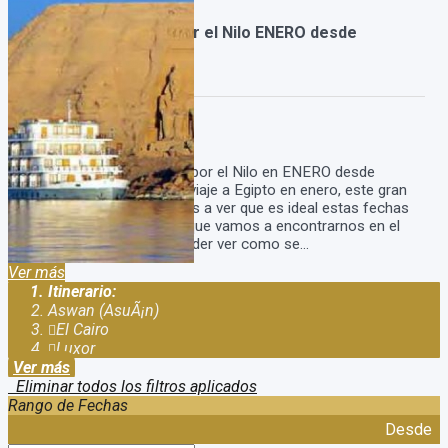
Egipto con Crucero por el Nilo ENERO desde
Argentina
Duración:
9
Días
7
Noches
Viaje Egipto con Crucero por el Nilo en ENERO desde
Argentina Descubri en tu viaje a Egipto en enero, este gran
tour a Egipto en donde vas a ver que es ideal estas fechas
por las temperaturas, ya que vamos a encontrarnos en el
invierno de ellos, vas a poder ver como se...
Ver más
Itinerario:
Aswan (AsuÃ¡n)
El Cairo
Luxor
Ver más
Eliminar todos los filtros aplicados
Rango de Fechas
Desde