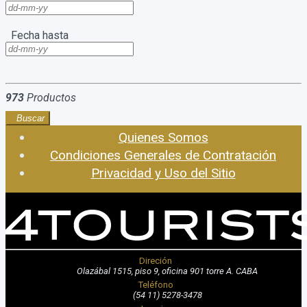
Fecha hasta
973
Productos
Buscar
Quienes Somos
Condiciones Generales de Contratación
Privacidad y Uso del Sitio
Direción
Olazábal 1515, piso 9, oficina 901 torre A. CABA
Teléfono
(54 11) 5278-3478