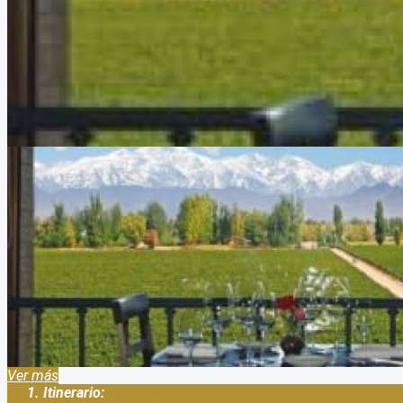
Tour a la Ruta del vino argentino a Mendoza y Salta
Duración:
6
Días
5
Noches
Tour a la Ruta del vino argentino a Mendoza y Salta Somos una age
de la Nación Argentina con el legajo: 15.785 disp. 86/2014 Tene
Ver más
Itinerario: