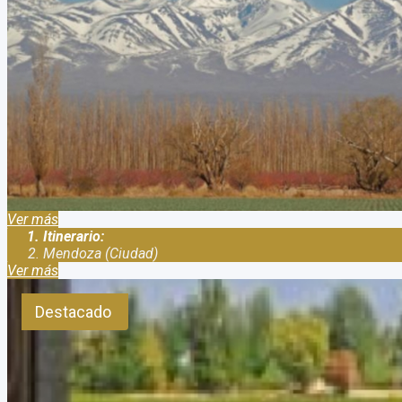
Paquete a Mendoza 2021
Duración:
4
Días
3
Noches
Paquete a Mendoza 2021 Por que reservar con nosotros ? Somos u
15.785 disp. 86/2014. Especialista en viajes a Mendoza. Paquet
Ver más
Itinerario:
Mendoza (Ciudad)
Ver más
Destacado