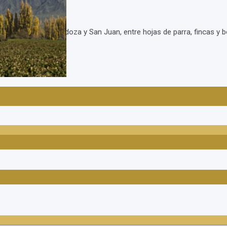
los valles de Mendoza y San Juan, entre hojas de parra, fincas y bo
os y con unos...