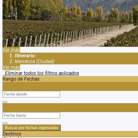
Duración:
6
Días
5
Noches
Viagem a Mendoza Argentina. Tour de vinhos Tour de vinícolas En 
logrado el reconocimiento internacional, por la calidad de sus vin
Ver más
Itinerario:
Mendoza (Ciudad)
Ver más
Eliminar todos los filtros aplicados
Rango de Fechas
Buscar por fechas ingresadas
Destinos