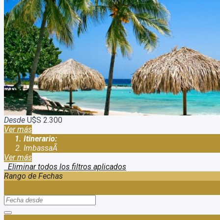
Paquete Imbassai Semana Santa
Duración:
8
Días
7
Noches
Viaje a Imbassai en Semana Santa Tenemos nuestro Paquete Imba
atraviesa todo el municipio de Mata de Sao Joao, y hoy es uno de
Desde
U$S 2.300
Ver más
Itinerario:
ImbassaÃ­
Ver más
Eliminar todos los filtros aplicados
Rango de Fechas