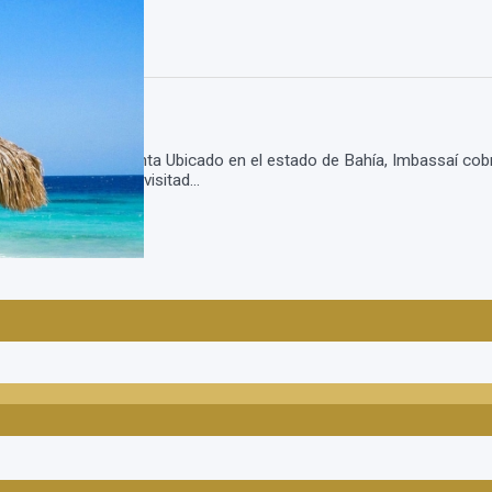
ssai Semana Santa Ubicado en el estado de Bahía, Imbassaí cobró 
 los destinos más visitad...