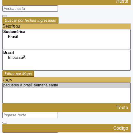
Hasta
Buscar por fechas ingresadas
Destinos
Filtrar por Mapa
Tags
Texto
Código