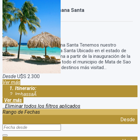
Paquete Imbassai Semana Santa
Duración:
8
Días
7
Noches
Viaje a Imbassai en Semana Santa Tenemos nuestro
Paquete Imbassai Semana Santa Ubicado en el estado de
Bahía, Imbassaí cobró fama a partir de la inauguración de la
Línea Verde que atraviesa todo el municipio de Mata de Sao
Joao, y hoy es uno de los destinos más visitad...
Desde
U$S 2.300
Ver más
Itinerario:
ImbassaÃ­
Ver más
Eliminar todos los filtros aplicados
Rango de Fechas
Desde