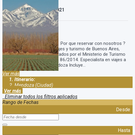
Paquete a Mendoza 2021
Duración:
4
Días
3
Noches
Paquete a Mendoza 2021 Por que reservar con nosotros ?
Somos una agencia de viajes y turismo de Buenos Aires,
Argentina. Estamos habilitados por el Ministerio de Turismo
con el legajo: 15.785 disp. 86/2014. Especialista en viajes a
Mendoza. Paquete a Mendoza Incluye...
Ver más
Itinerario:
Mendoza (Ciudad)
Ver más
Eliminar todos los filtros aplicados
Rango de Fechas
Desde
Hasta