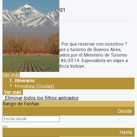
Paquete a Mendoza 2021
Duración:
4
Días
3
Noches
Paquete a Mendoza 2021 Por que reservar con nosotros ?
Somos una agencia de viajes y turismo de Buenos Aires,
Argentina. Estamos habilitados por el Ministerio de Turismo
con el legajo: 15.785 disp. 86/2014. Especialista en viajes a
Mendoza. Paquete a Mendoza Incluye...
Ver más
Itinerario:
Mendoza (Ciudad)
Ver más
Eliminar todos los filtros aplicados
Rango de Fechas
Desde
Hasta