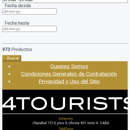
Fecha desde
Fecha hasta
973
Productos
Buscar
Quienes Somos
Condiciones Generales de Contratación
Privacidad y Uso del Sitio
Direción
Olazábal 1515, piso 9, oficina 901 torre A. CABA
Teléfono