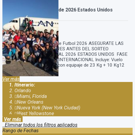
Paquete Viaje Mundial de 2026 Estados Unidos
Duración:
7
Días
6
Noches
Paquete Viaje al mundial de Futbol 2026 ASEGURATE LAS
ENTRADAS Y LOS LUGARES ANTES DEL SORTEO
PREVENTA PACK MUNDIAL 2026 ESTADOS UNIDOS FASE
DE GRUPOS CON VUELO INTERNACIONAL Incluye: Vuelo
internacional ida y vuelta, con equipaje de 23 Kg + 10 Kg12
noches de alo...
Ver más
Itinerario:
Orlando
Miami, Florida
New Orleans
Nueva York (New York Ciudad)
West Yellowstone
Ver más
Eliminar todos los filtros aplicados
Rango de Fechas