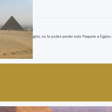
os
ravilloso viaje a Egipto, no te podes perder este Paquete a Egipto 
os Hotel...