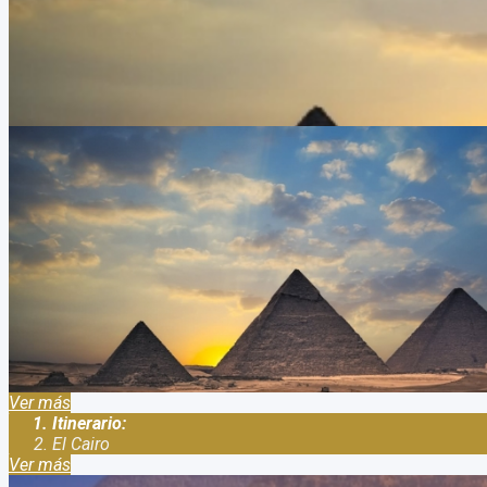
Viaje a Egipto con crucero por el nilo en Octubre
Duración:
8
Días
7
Noches
Viaje a Egipto con crucero por el nilo en Octubre Y Salidas todo 
bueno y es temporada media, por lo cual se pueden conseguir bu
Ver más
Itinerario:
El Cairo
Ver más