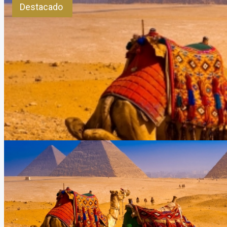
Destacado
Salida grupal Egipto en febrero desde Argentina
Duración:
12
Días
10
Noches
Salida grupal Egipto en febrero desde Argentina Somo 4touristsis