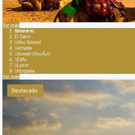
salida a Egipto Egipto sea maravillosa !!! Si viajas sol@ podes co
Ver más
Itinerario:
El Cairo
Abu Simbel
Amada
Aswan (AsuÃ¡n)
Edfu
Luxor
Hurgada
Ver más
Destacado