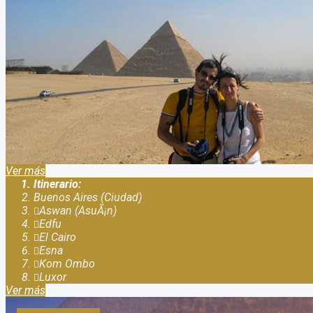
Paquete a Egipto desde la Argentina los mejores preci
Duración:
8
Días
7
Noches
Paquete a Egipto desde la Argentina Viaja con nosotros a este ma
te esperamos a este viaje increíble y maravilloso a Egipto. Tenem
Ver más
Itinerario:
Buenos Aires (Ciudad)
Aswan (AsuÃ¡n)
Edfu
El Cairo
Esna
Kom Ombo
Luxor
Ver más