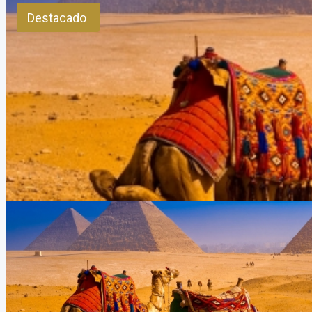
Destacado
Viajes a Egipto desde Argentina
Duración:
8
Días
7
Noches
Viaje a Egipto desde Argentina TODOS LOS AÑOS Viajar a Egipto y