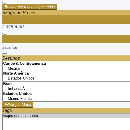
Buscar por fechas ingresadas
Rango de Precio
3496000
$
4041680
$
Destinos
Filtrar por Mapa
Tags