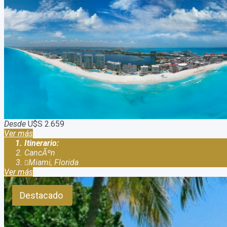
Paquete a Cancun y Miami - Semana Santa
Duración:
10
Días
9
Noches
Viaje a Cancun y Miami - Semana Santa Relajate en un All Incl
ruta: Buenos Aires / Cancún / Miami / Buenos Aires - 3 noches en
Desde
U$S 2.659
Ver más
Itinerario:
CancÃºn
Miami, Florida
Ver más
Destacado