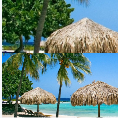
Paquete Imbassai Semana Santa
Duración:
8
Días
7
Noches
Viaje a Imbassai en Semana Santa Tenemos nuestro Paquete Imba
atraviesa todo el municipio de Mata de Sao Joao, y hoy es uno de