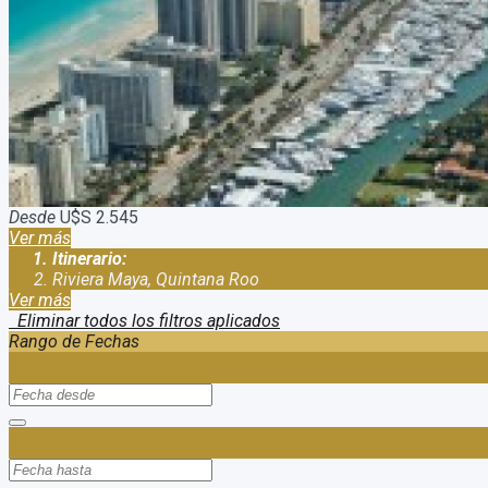
Duración:
10
Días
9
Noches
Viaje a Riviera Maya y Miami en Semana Santa Somos una agencia 
También somos parte del grupo GEA, (agrupación de alrededor d
Desde
U$S 2.545
Ver más
Itinerario:
Riviera Maya, Quintana Roo
Ver más
Eliminar todos los filtros aplicados
Rango de Fechas