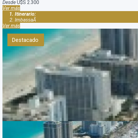
Desde
U$S 2.300
Ver más
Itinerario:
ImbassaÃ­
Ver más
Destacado
Viaje a Riviera Maya y Miami en Semana Santa