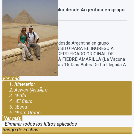
Paquete a Egipto en Julio desde Argentina en grupo
Duración:
12
Días
10
Noches
Paquete a Egipto en Julio desde Argentina en grupo
RECORDAR QUE ES REQUISITO PARA EL INGRESO A
EGIPTO PRESENTAR EL CERTIFICADO ORIGINAL DE
VACUNACION CONTRA LA FIEBRE AMARILLA (La Vacuna
Debe Ser Aplicada Al Menos 15 Días Antes De La Llegada A
Destino). Va detallado el...
Ver más
Itinerario:
Aswan (AsuÃ¡n)
Edfu
El Cairo
Esna
Kom Ombo
Ver más
Eliminar todos los filtros aplicados
Rango de Fechas