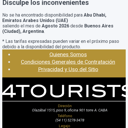
Disculpe los inconvenientes
No se ha encontrado disponibilidad para
Abu Dhabi,
Emiratos Arabes Unidos (UAE)
saliendo el mes de
Agosto 2026
desde
Buenos Aires
(Ciudad), Argentina
.
* Las tarifas expresadas pueden variar en el próximo paso
debido a la disponibilidad del producto.
Quienes Somos
Condiciones Generales de Contratación
Privacidad y Uso del Sitio
Direción
Olazábal 1515, piso 9, oficina 901 torre A. CABA
Teléfono
(54 11) 5278-3478
Legajo