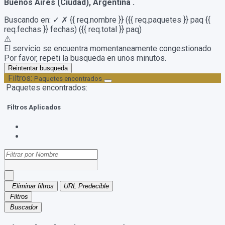
Buenos Aires (Ciudad), Argentina .
Buscando en:
✓
✗
{{ req.nombre }}
({{ req.paquetes }} paq {{
req.fechas }} fechas)
({{ req.total }} paq)
⚠
El servicio se encuentra momentaneamente congestionado
Por favor, repeti la busqueda en unos minutos.
Reintentar busqueda
Filtros:
Paquetes encontrados
Paquetes encontrados:
Filtros Aplicados
Eliminar filtros
URL Predecible
Filtros
Buscador