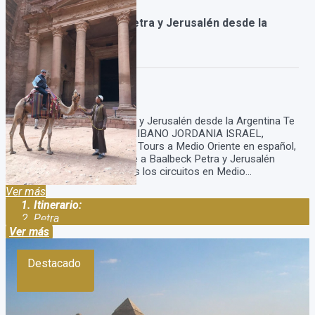
Paquete a Baalbeck Petra y Jerusalén desde la
Argentina
Duración:
11
Días
10
Noches
Paquete a Baalbeck Petra y Jerusalén desde la Argentina Te
esperamo para visitar El LIBANO JORDANIA ISRAEL,
somos un especialista en Tours a Medio Oriente en español,
tenemos nuestro Paquete a Baalbeck Petra y Jerusalén
desde la Argentina y todos los circuitos en Medio...
Ver más
Itinerario:
Petra
Ver más
Destacado