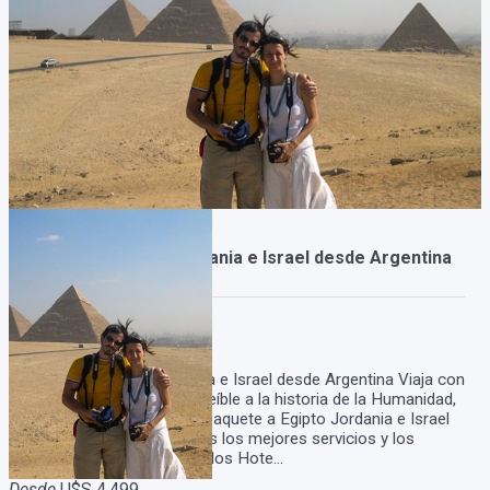
Paquete a Egipto Jordania e Israel desde Argentina
Duración:
19
Días
18
Noches
Paquete a Egipto Jordania e Israel desde Argentina Viaja con
nosotros a este viaje increíble a la historia de la Humanidad,
no te podes perder este Paquete a Egipto Jordania e Israel
desde Argentina, Tenemos los mejores servicios y los
mejores precios, para vuelos Hote...
Desde
U$S 4.499