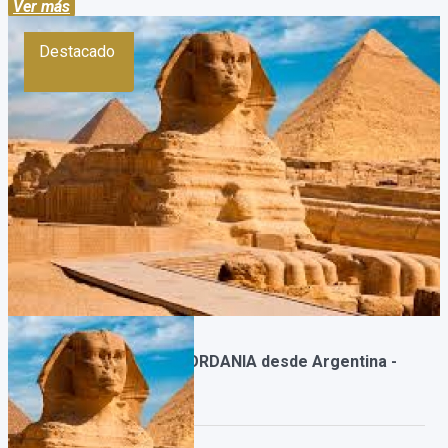
Ver más
Destacado
Paquete a EGIPTO y JORDANIA desde Argentina -
[Grupal]_2
Duración: