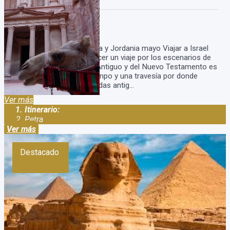
Duración:
22
Días
20
Noches
Viaje a Egipto, Tierra Santa y Jordania mayo Viajar a Israel
en mayo es realmente hacer un viaje por los escenarios de
la Biblia pasando por del Antiguo y del Nuevo Testamento es
una gran odisea por el tiempo y una travesía por donde
confluyen diversas y variadas antig...
Ver más
Itinerario:
Petra
Ver más
Destacado