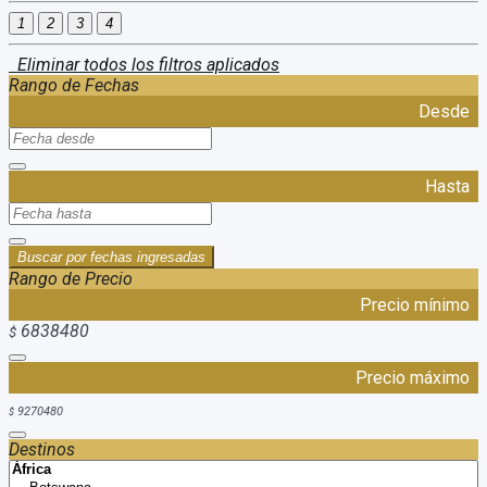
1
2
3
4
Eliminar todos los filtros aplicados
Rango de Fechas
Desde
Hasta
Buscar por fechas ingresadas
Rango de Precio
Precio mínimo
6838480
$
Precio máximo
9270480
$
Destinos