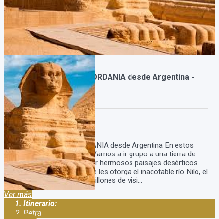
Paquete a EGIPTO y JORDANIA desde Argentina -
[Grupal]
Duración:
13
Días
11
Noches
Paquete EGIPTO y JORDANIA desde Argentina En estos
viajes a egipto y jordania Vamos a ir grupo a una tierra de
contrastes compuesta por hermosos paisajes desérticos
dotados del esplendor que les otorga el inagotable río Nilo, el
turismo en Egipto atrae millones de visi...
Ver más
Itinerario:
Petra