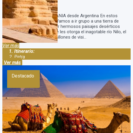
17
Días
15
Noches
Paquete EGIPTO y JORDANIA desde Argentina En estos
viajes a egipto y jordania Vamos a ir grupo a una tierra de
contrastes compuesta por hermosos paisajes desérticos
dotados del esplendor que les otorga el inagotable río Nilo, el
turismo en Egipto atrae millones de visi...
Ver más
Itinerario:
Petra
Ver más
Destacado