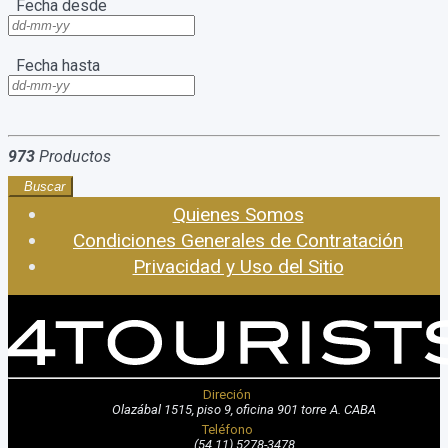
Fecha desde
Fecha hasta
973
Productos
Buscar
Quienes Somos
Condiciones Generales de Contratación
Privacidad y Uso del Sitio
Direción
Olazábal 1515, piso 9, oficina 901 torre A. CABA
Teléfono
(54 11) 5278-3478