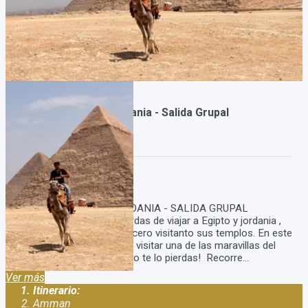
Paquete Egipto y Jordania - Salida Grupal
Acompañada
Duración:
11
Días
10
Noches
PAQUETE EGIPTO Y JORDANIA - SALIDA GRUPAL
ACOMPAÑADA No te pierdas de viajar a Egipto y jordania ,
recorrer el Río Nilo en crucero visitanto sus templos. En este
programa también podrás visitar una de las maravillas del
mundo moderno: Petra. No te lo pierdas! Recorre...
Ver más
Itinerario:
Amman