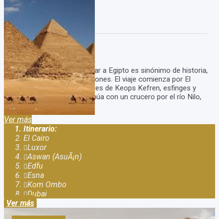
Viaje a Egipto y Dubai
Duración:
16
Días
14
Noches
Viaje a Egipto y Dubai Viajar a Egipto es sinónimo de historia,
el principio de las civilizaciones. El viaje comienza por El
Cairo,visitando las pirámides de Keops Kefren, esfinges y
faraones. Luego se continúa con un crucero por el río Nilo,
que visita templo de abu...
Ver más
Itinerario:
El Cairo
Luxor
Aswan (AsuÃ¡n)
Edfu
Esna
Kom Ombo
Dubai
Ver más