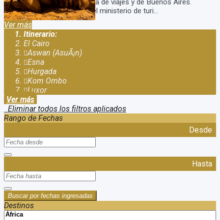
precio. Somos una agencia de viajes y de Buenos Aires.
Estamos habilitados por el ministerio de turi...
Ver más
Itinerario:
El Cairo
Aswan (AsuÃ¡n)
Esna
Hurgada
Kom Ombo
Luxor
Ver más
Eliminar todos los filtros aplicados
Rango de Fechas
Desde
Hasta
Buscar por fechas ingresadas
Destinos