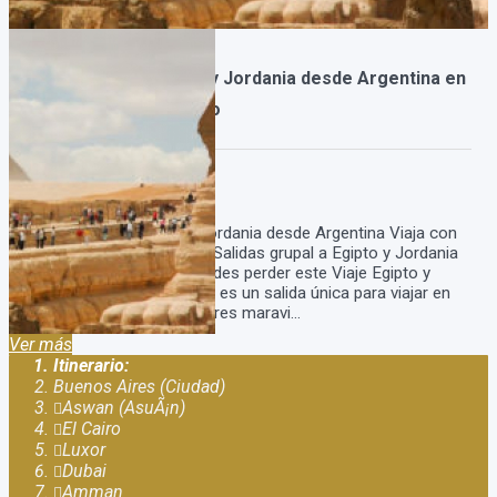
Salida grupal a Egipto y Jordania desde Argentina en
Enero Febrero y Marzo
Duración:
17
Días
15
Noches
Salida grupal a Egipto y Jordania desde Argentina Viaja con
nosotros a estas nuevas Salidas grupal a Egipto y Jordania
desde Argentina, no te podes perder este Viaje Egipto y
Jordania desde Argentina, es un salida única para viajar en
grupo conocer estos lugares maravi...
Ver más
Itinerario:
Buenos Aires (Ciudad)
Aswan (AsuÃ¡n)
El Cairo
Luxor
Dubai
Amman