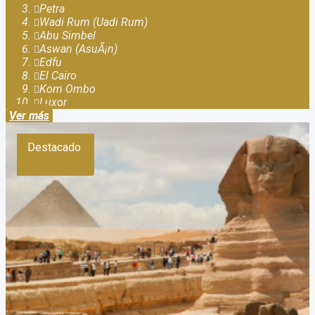
Petra
Wadi Rum (Uadi Rum)
Abu Simbel
Aswan (AsuÃ¡n)
Edfu
El Cairo
Kom Ombo
Luxor
Ver más
Destacado