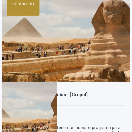
Destacado
Egipto milenario con Dubai - [Grupal]
Duración:
15
Días
13
Noches
Viaje a Egipto con Dubai Tenemos nuestro programa para