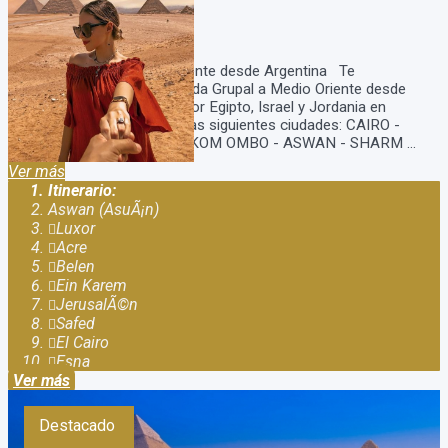
Duración:
20
Días
19
Noches
Salida Grupal a Medio Oriente desde Argentina Te
presentamos nuestra Salida Grupal a Medio Oriente desde
Argentina un viaje único por Egipto, Israel y Jordania en
donde vamos a recorrer las siguientes ciudades: CAIRO -
LUXOR - ESNA - EDFU - KOM OMBO - ASWAN - SHARM ...
Ver más
Itinerario:
Aswan (AsuÃ¡n)
Luxor
Acre
Belen
Ein Karem
JerusalÃ©n
Safed
El Cairo
Esna
Ver más
Destacado