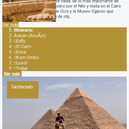
viajar a egipto y no perderse nada, de lo mas importante de
Egipto y Dubai! Incluye crucero por el Nilo y visita en el Cairo
con Tour a las piramides de Giza y el Museo Egipcio que
guarda la mayor colección de obj...
Ver más
Itinerario:
Aswan (AsuÃ¡n)
Edfu
El Cairo
Esna
Kom Ombo
Luxor
Dubai
Ver más
Destacado