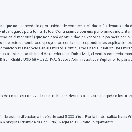
derno que nos concede la oportunidad de conocer la ciudad más desarrollada
onitos lugares para tomar fotos. Continuamos con una panorámica instantánea
egreso en el monorraíl (que nos dará oportunidad de ver toda la palmera con s
los de estos asombrosos proyectos con las correspondientes explicaciones
ercio y los negocios en el Emirato. Continuamos hacia “Mall Of The Emirates” 
reso al hotel o posibilidad de quedarse en Dubai Mall, el centro comercial más
) Burj Khalifa USD 58 + USD.- IVA/Gastos Administrativos.Suplemento por asc
o de Emirates EK 927 a las 08.10 hs con destino a El Cairo. Llegada a las 10.25
ia de esta civilización a través de casi 5.000 años. Por la tarde, salida hacia
ada a ninguna Pirámide NO incluida). Regreso a El Cairo. Alojamiento.