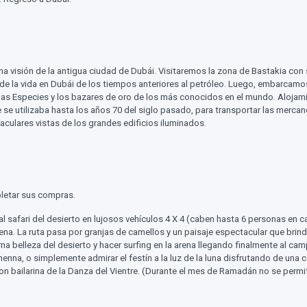
 visión de la antigua ciudad de Dubái. Visitaremos la zona de Bastakia con 
 la vida en Dubái de los tiempos anteriores al petróleo. Luego, embarcamos e
las Especies y los bazares de oro de los más conocidos en el mundo. Alojamie
e se utilizaba hasta los años 70 del siglo pasado, para transportar las merc
aculares vistas de los grandes edificios iluminados.
letar sus compras.
lir al safari del desierto en lujosos vehículos 4 X 4 (caben hasta 6 personas e
 arena. La ruta pasa por granjas de camellos y un paisaje espectacular que b
terna belleza del desierto y hacer surfing en la arena llegando finalmente al
nna, o simplemente admirar el festín a la luz de la luna disfrutando de una c
con bailarina de la Danza del Vientre. (Durante el mes de Ramadán no se permit