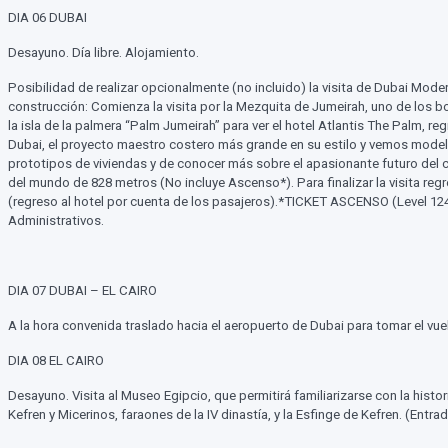
DIA 06 DUBAI
Desayuno. Día libre. Alojamiento.
Posibilidad de realizar opcionalmente (no incluido) la visita de Dubai Mo
construcción: Comienza la visita por la Mezquita de Jumeirah, uno de los b
la isla de la palmera “Palm Jumeirah” para ver el hotel Atlantis The Palm, r
Dubai, el proyecto maestro costero más grande en su estilo y vemos mode
prototipos de viviendas y de conocer más sobre el apasionante futuro del com
del mundo de 828 metros (No incluye Ascenso*). Para finalizar la visita reg
(regreso al hotel por cuenta de los pasajeros).*TICKET ASCENSO (Level 124
Administrativos.
DIA 07 DUBAI – EL CAIRO
A la hora convenida traslado hacia el aeropuerto de Dubai para tomar el vuel
DIA 08 EL CAIRO
Desayuno. Visita al Museo Egipcio, que permitirá familiarizarse con la histor
Kefren y Micerinos, faraones de la IV dinastía, y la Esfinge de Kefren. (Entr