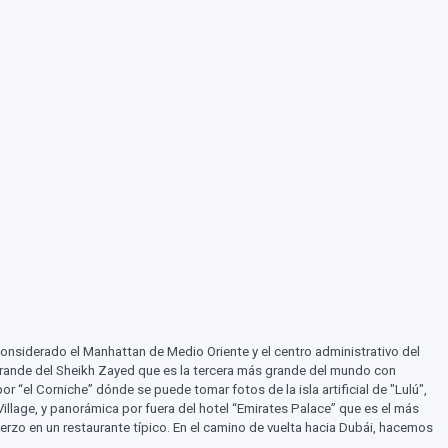
considerado el Manhattan de Medio Oriente y el centro administrativo del
ta Grande del Sheikh Zayed que es la tercera más grande del mundo con
“el Corniche” dónde se puede tomar fotos de la isla artificial de "Lulú",
lage, y panorámica por fuera del hotel “Emirates Palace” que es el más
uerzo en un restaurante típico. En el camino de vuelta hacia Dubái, hacemos