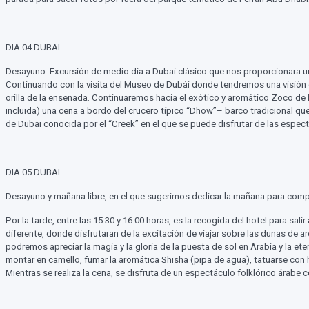
DIA 04 DUBAI
Desayuno. Excursión de medio día a Dubai clásico que nos proporcionara una
Continuando con la visita del Museo de Dubái donde tendremos una visión de
orilla de la ensenada. Continuaremos hacia el exótico y aromático Zoco de 
incluida) una cena a bordo del crucero típico “Dhow”– barco tradicional qu
de Dubai conocida por el “Creek” en el que se puede disfrutar de las espect
DIA 05 DUBAI
Desayuno y mañana libre, en el que sugerimos dedicar la mañana para comp
Por la tarde, entre las 15.30 y 16.00 horas, es la recogida del hotel para sa
diferente, donde disfrutaran de la excitación de viajar sobre las dunas de
podremos apreciar la magia y la gloria de la puesta de sol en Arabia y la e
montar en camello, fumar la aromática Shisha (pipa de agua), tatuarse con he
Mientras se realiza la cena, se disfruta de un espectáculo folklórico árabe 