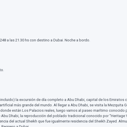
 248 a las 21.30 hs con destino a Dubai. Noche a bordo.
to.
 incluido) la excursión de día completo a Abu Dhabi, capital de los Emiratos 
o artificial más grande del mundo. Al llegar a Abu Dhabi, se visita la Mezqui
onde están Los Palacios reales, luego vamos al paseo marítimo conocido por 
 Dhabi, la reproducción del poblado tradicional conocido por “Heritage Vil
dencia del actual Sheikh que fue igualmente residencia del Sheikh Zayed. Alm
. Regreso a Dubai.