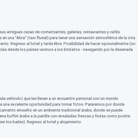
sus antiguas casas de comerciantes, galerías, restaurantes y cafés.
n una "Abra" (taxi fluvial) para tener una sensación atmosférica de la otra
nto. Regreso al hotel y tarde libre. Posibilidad de hacer opcionalmente (no
ancías desde los países vecinos a los Emiratos - navegando por la desenada
n cada vehículo) que les llevan a un encuentro personal con un mundo
rinda una excelente oportunidad para tomar fotos. Pararemos por donde
 campamento envuelto en un ambiente tradicional árabe, donde se puede
ena buffet árabe a la parrilla con ensaladas frescas y frutas como postre.
en los bailes). Regreso al hotel y alojamiento.