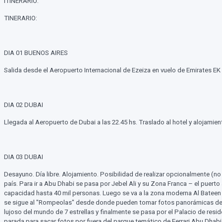
ITINERARIO:
TINERARIO:
DIA 01 BUENOS AIRES
Salida desde el Aeropuerto Internacional de Ezeiza en vuelo de Emirates EK
DIA 02 DUBAI
Llegada al Aeropuerto de Dubai a las 22.45 hs. Traslado al hotel y alojamien
DIA 03 DUBAI
Desayuno. Día libre. Alojamiento. Posibilidad de realizar opcionalmente (no
país. Para ir a Abu Dhabi se pasa por Jebel Ali y su Zona Franca – el puert
capacidad hasta 40 mil personas. Luego se va a la zona moderna Al Bateen d
se sigue al "Rompeolas" desde donde pueden tomar fotos panorámicas de Abu
lujoso del mundo de 7 estrellas y finalmente se pasa por el Palacio de resi
parada para sacar fotos por fuera del parque temático de Ferrari Abu Dhabi