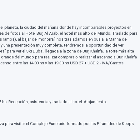
 del planeta, la ciudad del mañana donde hay incomparables proyectos en
 de fotos al Hotel Burj Al Arab, el hotel más alto del Mundo. Traslado para
us ramos), al bajar del monorraíl nos trasladamos en bus a la Marina de
 y una presentación muy completa, tendremos la oportunidad de ver
para ver el Ski Dubai, llegada a la zona de Burj Khalifa, la torre más alta
 grande del mundo para realizar compras o realizar el ascenso a Burj Khalifa
enso entre las 14.00 hs y las 19.30 hs USD 27 + USD 2.- IVA/Gastos
 hs. Recepción, asistencia y traslado al hotel. Alojamiento.
 Giza para visitar el Complejo Funerario formado por las Pirámides de Keops,